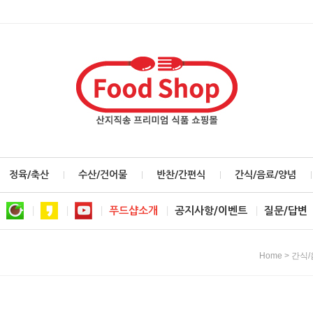
정육/축산
수산/건어물
반찬/간편식
간식/음료/양념
푸드샵소개
공지사항/이벤트
질문/답변
>
Home
간식/