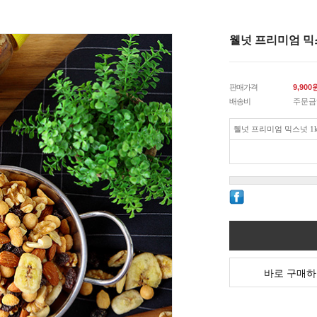
웰넛 프리미엄 믹스
판매가격
9,900
배송비
주문금
웰넛 프리미엄 믹스넛 1k
바로 구매하