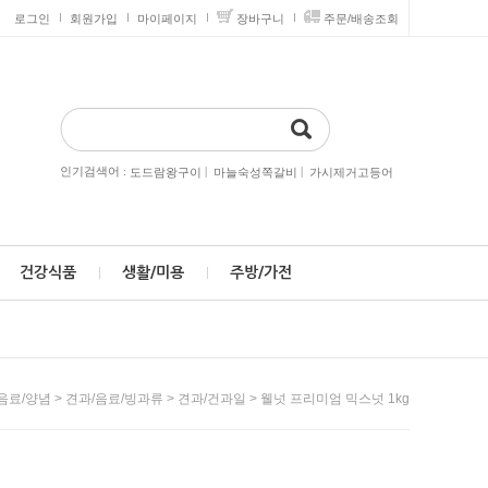
로그인
회원가입
마이페이지
장바구니
주문/배송조회
인기검색어 :
|
|
도드람왕구이
마늘숙성쪽갈비
가시제거고등어
건강식품
생활/미용
주방/가전
>
>
> 웰넛 프리미엄 믹스넛 1kg
음료/양념
견과/음료/빙과류
견과/건과일