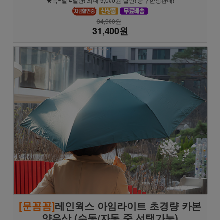
★목~일 4일만! 최대 9,000원 할인! 공구한정판매!
34,900원
31,400원
[문꼼꼼]
레인웍스 아임라이트 초경량 카본
양우산 (수동/자동 중 선택가능)