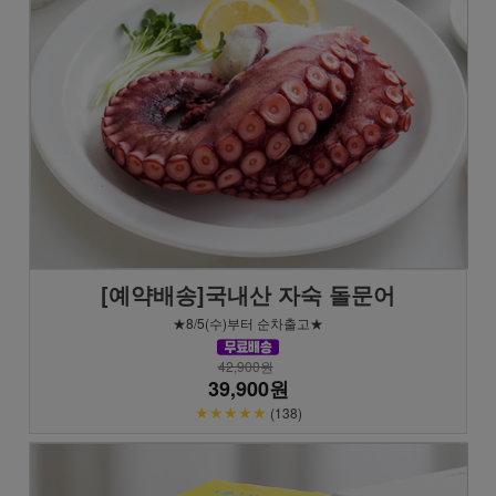
[예약배송]국내산 자숙 돌문어
★8/5(수)부터 순차출고★
42,900원
39,900원
★★★★★
(138)