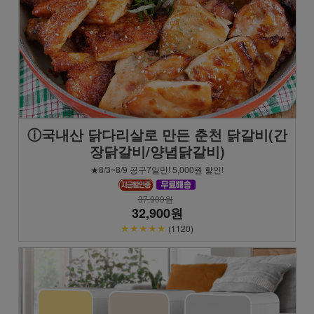
ⓘ국내산 닭다리살로 만든 춘천 닭갈비(간
장닭갈비/양념닭갈비)
★8/3~8/9 공구7일만! 5,000원 할인!
37,900원
32,900원
★★★★★
(1120)