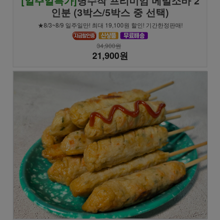
[일주일특가]
명수작 프리미엄 메밀소바 2
인분 (3박스/5박스 중 선택)
★8/3~8/9 일주일만! 최대 19,100원 할인! 기간한정판매!
34,900원
21,900원