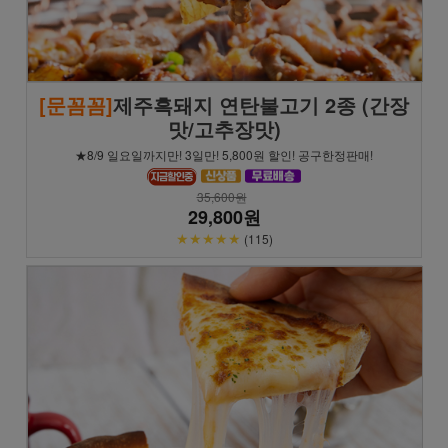
[문꼼꼼]
제주흑돼지 연탄불고기 2종 (간장
맛/고추장맛)
★8/9 일요일까지만! 3일만! 5,800원 할인! 공구한정판매!
35,600원
29,800원
★★★★★
(115)