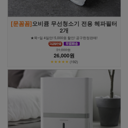
[문꼼꼼]
오비큠 무선청소기 전용 헤파필터
2개
★목~일 4일만! 5,000원 할인! 공구한정판매!
31,000원
26,000원
★★★★★
(192)