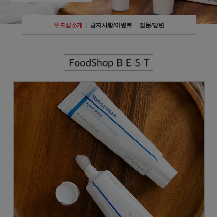
푸드샵소개
공지사항/이벤트
질문/답변
|
|