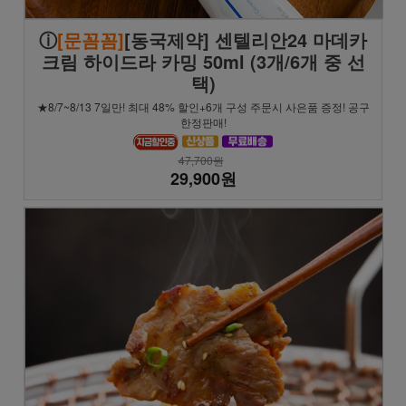
ⓘ
[문꼼꼼]
[동국제약] 센텔리안24 마데카
크림 하이드라 카밍 50ml (3개/6개 중 선
택)
★8/7~8/13 7일만! 최대 48% 할인+6개 구성 주문시 사은품 증정! 공구
한정판매!
47,700원
29,900원