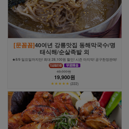
[문꼼꼼]
40여년 강릉맛집 동해막국수/명
태식해/순살족발 외
★8/9 일요일까지만! 최대 28,100원 할인! 시즌 마지막! 공구한정판매!
48,000원
19,900원
★★★★★
(222)