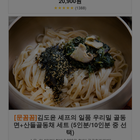
20,900원
★★★★★
(1388)
[문꼼꼼]
김도윤 셰프의 일품 우리밀 골동
면+산들골동채 세트 (5인분/10인분 중 선
택)