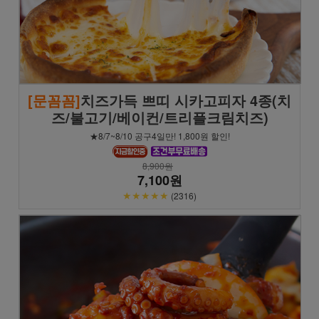
[문꼼꼼]
치즈가득 쁘띠 시카고피자 4종(치
즈/불고기/베이컨/트리플크림치즈)
★8/7~8/10 공구4일만! 1,800원 할인!
8,900원
7,100원
★★★★★
(2316)