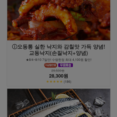
ⓘ오동통 실한 낙지와 감칠맛 가득 양념!
교동낙지(손질낙지+양념)
★8/4~8/10 7일만! 수량한정 최대 4,100원 할인!
29,500원
28,300원
★★★★★
(186)