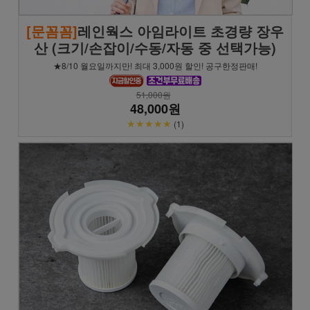
[문꼼꼼]
레인웍스 아임라이트 초경량 장우
산 (크기/손잡이/수동/자동 중 선택가능)
★8/10 월요일까지만! 최대 3,000원 할인! 공구한정판매!
51,000원
48,000원
★★★★★
(1)