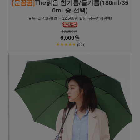
[문꼼꼼]
The맑음 참기름/들기름(180ml/35
0ml 중 선택)
★목~일 4일만! 최대 22,500원 할인! 공구한정판매!
18,000원
6,500원
★★★★★
(90)