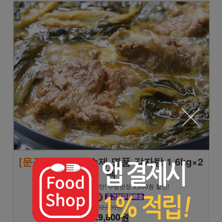
[문꼼꼼]
모녀진 수제 명품 감자탕 1.6kg×2
팩
★8/9 일요일까지만! 수량한정 3,000원 할인!
32,800원
29,800원