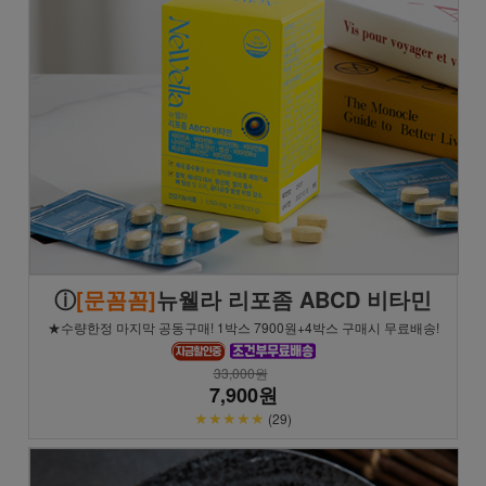
ⓘ
[문꼼꼼]
뉴웰라 리포좀 ABCD 비타민
★수량한정 마지막 공동구매! 1박스 7900원+4박스 구매시 무료배송!
33,000원
7,900원
★★★★★
(29)