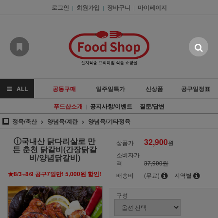
로그인
회원가입
장바구니
마이페이지
|
|
|
ALL
공동구매
일주일특가
신상품
공구일정표
푸드샵소개
공지사항/이벤트
질문/답변
|
|
정육/축산
양념육/계란
양념육/기타정육
ⓘ국내산 닭다리살로 만
32,900
상품가
원
든 춘천 닭갈비(간장닭갈
소비자가
비/양념닭갈비)
격
37,900원
★8/3~8/9 공구7일만! 5,000원 할인!
배송비
(무료)
지역별
구성