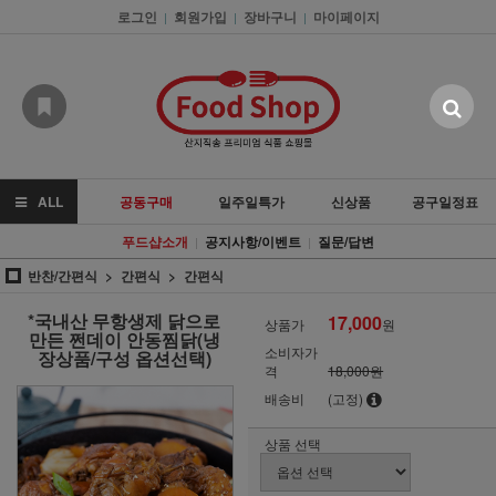
로그인
회원가입
장바구니
마이페이지
|
|
|
ALL
공동구매
일주일특가
신상품
공구일정표
푸드샵소개
공지사항/이벤트
질문/답변
|
|
반찬/간편식
간편식
간편식
*국내산 무항생제 닭으로
17,000
상품가
원
만든 쩐데이 안동찜닭(냉
소비자가
장상품/구성 옵션선택)
격
18,000원
배송비
(고정)
상품 선택