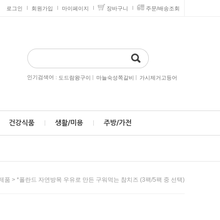
로그인
회원가입
마이페이지
장바구니
주문/배송조회
인기검색어 :
|
|
도드람왕구이
마늘숙성쪽갈비
가시제거고등어
건강식품
생활/미용
주방/가전
> *폴란드 자연방목 우유로 만든 구워먹는 참치즈 (3팩/5팩 중 선택)
제품