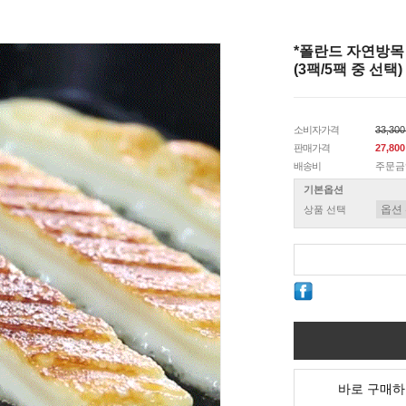
*폴란드 자연방목
(3팩/5팩 중 선택)
소비자가격
33,30
판매가격
27,80
배송비
주문금
기본옵션
상품 선택
바로 구매하