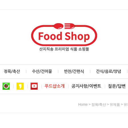
정육/축산
수산/건어물
반찬/간편식
간식/음료/양념
푸드샵소개
공지사항/이벤트
질문/답변
>
>
>
Home
정육/축산
유제품
유