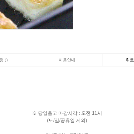
 ()
이용안내
위로
※ 당일출고 마감시각 :
오전 11시
(토/일/공휴일 제외)