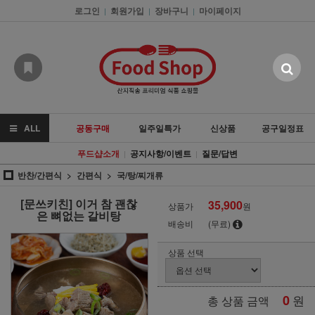
로그인
회원가입
장바구니
마이페이지
|
|
|
ALL
공동구매
일주일특가
신상품
공구일정표
푸드샵소개
공지사항/이벤트
질문/답변
|
|
반찬/간편식
간편식
국/탕/찌개류
[문쓰키친] 이거 참 괜찮
35,900
상품가
원
은 뼈없는 갈비탕
배송비
(무료)
상품 선택
0
원
총 상품 금액