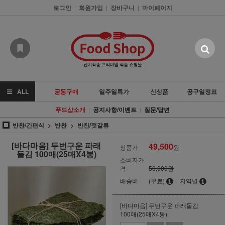
로그인
회원가입
장바구니
마이페이지
|
|
|
ALL
공동구매
일주일특가
신상품
공구일정표
푸드샵소개
공지사항/이벤트
질문/답변
|
|
반찬/간편식
반찬
반찬/젓갈류
[바다마음] 두번구운 파래
49,500
상품가
원
돌김 100매(25매X4봉)
소비자가
격
50,000원
배송비
(무료)
지역별
[바다마음] 두번구운 파래돌김
100매(25매X4봉)