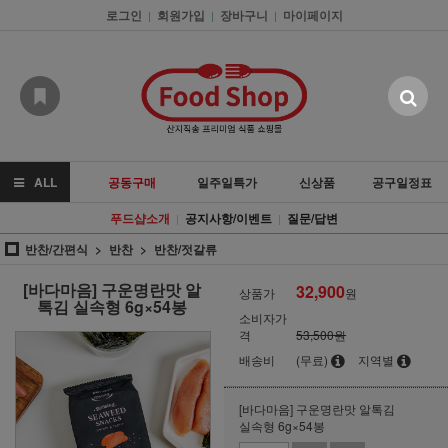
로그인
회원가입
장바구니
마이페이지
|
|
|
ALL
공동구매
일주일특가
신상품
공구일정표
푸드샵소개
공지사항/이벤트
질문/답변
|
|
반찬/간편식
반찬
반찬/젓갈류
[바다마음] 구운명란맛 알
32,900
상품가
원
톡김 실속형 6g×54봉
소비자가
격
53,500원
배송비
(무료)
지역별
[바다마음] 구운명란맛 알톡김
실속형 6g×54봉