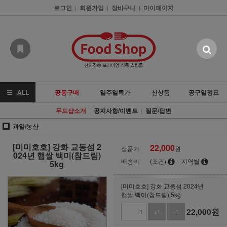
로그인
회원가입
장바구니
마이페이지
|
|
|
ALL
공동구매
일주일특가
신상품
공구일정표
푸드샵소개
공지사항/이벤트
질문/답변
|
|
과일/농산
[미미호호] 강화 교동섬 2
22,000
상품가
원
024년 햅쌀 백미(참드림)
배송비
(조건)
지역별
5kg
[미미호호] 강화 교동섬 2024년
햅쌀 백미(참드림) 5kg
22,000
원
+1
-1