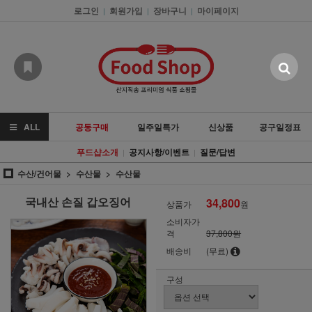
로그인
회원가입
장바구니
마이페이지
|
|
|
ALL
공동구매
일주일특가
신상품
공구일정표
푸드샵소개
공지사항/이벤트
질문/답변
|
|
수산/건어물
수산물
수산물
국내산 손질 갑오징어
34,800
상품가
원
소비자가
격
37,800원
배송비
(무료)
구성