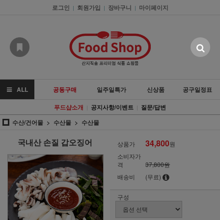
로그인
회원가입
장바구니
마이페이지
|
|
|
ALL
공동구매
일주일특가
신상품
공구일정표
푸드샵소개
공지사항/이벤트
질문/답변
|
|
수산/건어물
수산물
수산물
국내산 손질 갑오징어
34,800
상품가
원
소비자가
격
37,800원
배송비
(무료)
구성