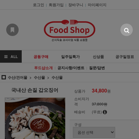
로그인
회원가입
장바구니
마이페이지
|
|
|
ALL
공동구매
일주일특가
신상품
공구일정표
푸드샵소개
공지사항/이벤트
질문/답변
|
|
수산/건어물
수산물
수산물
국내산 손질 갑오징어
34,800
상품가
원
소비자가
격
37,800원
배송비
(무료)
구성