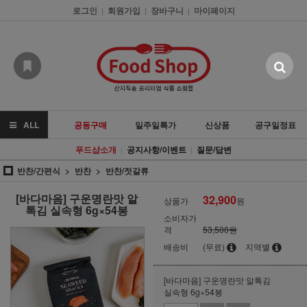
로그인
회원가입
장바구니
마이페이지
|
|
|
ALL
공동구매
일주일특가
신상품
공구일정표
푸드샵소개
공지사항/이벤트
질문/답변
|
|
반찬/간편식
반찬
반찬/젓갈류
[바다마음] 구운명란맛 알
32,900
상품가
원
톡김 실속형 6g×54봉
소비자가
격
53,500원
배송비
(무료)
지역별
[바다마음] 구운명란맛 알톡김
실속형 6g×54봉