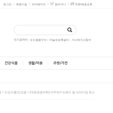
로그인
회원가입
마이페이지
장바구니
주문/배송조회
인기검색어 :
|
|
도드람왕구이
마늘숙성쪽갈비
가시제거고등어
건강식품
생활/미용
주방/가전
>
> [대웅생명과학] 카무트® 브랜드 밀 프리미엄 효소
품
건강식품/건강즙