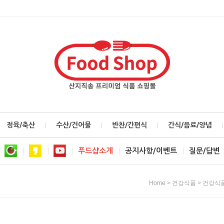
정육/축산
수산/건어물
반찬/간편식
간식/음료/양념
푸드샵소개
공지사항/이벤트
질문/답변
>
>
Home
건강식품
건강식