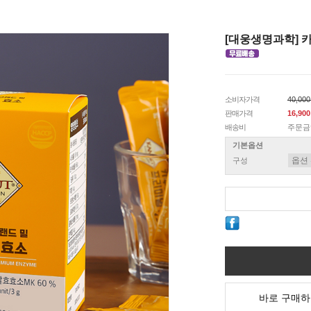
[대웅생명과학] 
소비자가격
40,00
판매가격
16,90
배송비
주문금
기본옵션
구성
바로 구매하