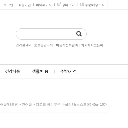
로그인
회원가입
마이페이지
장바구니
주문/배송조회
인기검색어 :
|
|
도드람왕구이
마늘숙성쪽갈비
가시제거고등어
건강식품
생활/미용
주방/가전
>
> 강고집 바삭구운 순살먹태(소스포함) 45g×10개
어물/해조류
건어물