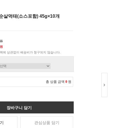
살먹태(소스포함) 45g×10개
0원
0원
액에 상관없이 배송비가 청구되지 않습니다.
총 상품 금액
0
원
장바구니 담기
기
관심상품 담기