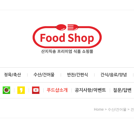
정육/축산
수산/건어물
반찬/간편식
간식/음료/양념
푸드샵소개
공지사항/이벤트
질문/답변
>
>
Home
수산/건어물
건