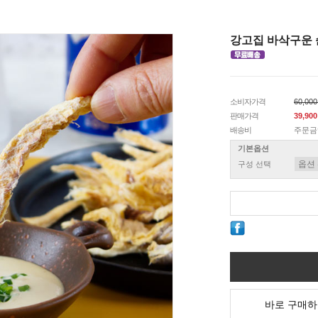
강고집 바삭구운 순
소비자가격
60,00
판매가격
39,90
배송비
주문금
기본옵션
구성 선택
바로 구매하