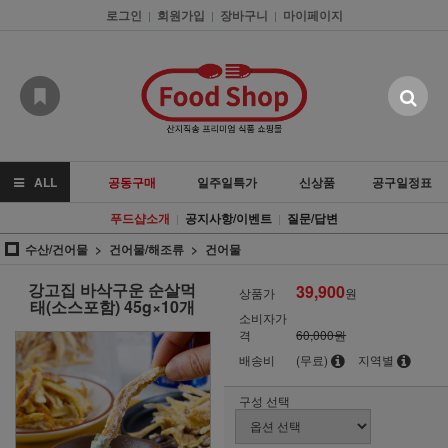
로그인
회원가입
장바구니
마이페이지
|
|
|
ALL
공동구매
일주일특가
신상품
공구일정표
푸드샵소개
공지사항/이벤트
질문/답변
|
|
수산/건어물
건어물/해조류
건어물
강고집 바삭구운 순살먹
39,900
상품가
원
태(소스포함) 45g×10개
소비자가
격
60,000원
배송비
(무료)
지역별
구성 선택