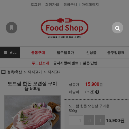
로그인
회원가입
장바구니
마이페이지
|
|
|
ALL
공동구매
일주일특가
신상품
공구일정표
푸드샵소개
공지사항/이벤트
질문/답변
|
|
정육/축산
돼지고기
돼지고기
도드람 한돈 오겹살 구이
15,900
상품가
원
용 500g
배송비
(조건)
도드람 한돈 오겹살 구이용
500g
15,900
원
+1
-1