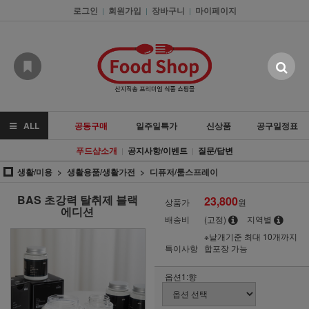
로그인
회원가입
장바구니
마이페이지
|
|
|
ALL
공동구매
일주일특가
신상품
공구일정표
푸드샵소개
공지사항/이벤트
질문/답변
|
|
생활/미용
생활용품/생활가전
디퓨저/룸스프레이
BAS 초강력 탈취제 블랙
23,800
상품가
원
에디션
배송비
(고정)
지역별
※낱개기준 최대 10개까지
특이사항
합포장 가능
옵션1:향