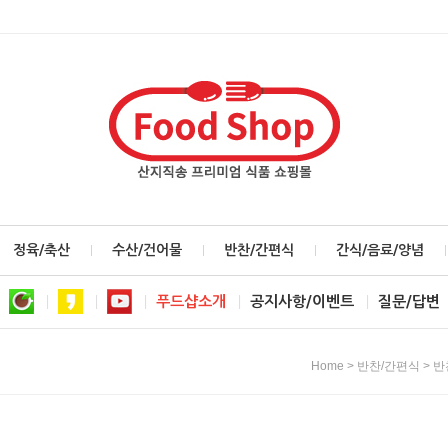
정육/축산
수산/건어물
반찬/간편식
간식/음료/양념
푸드샵소개
공지사항/이벤트
질문/답변
>
>
Home
반찬/간편식
반