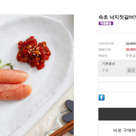
속초 낙지젓갈/비
소비자가격
33,90
판매가격
30,90
배송비
주문금
기본옵션
구성
바로 구매하