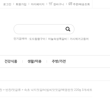
로그인
회원가입
마이페이지
장바구니
주문/배송조회
인기검색어 :
|
|
도드람왕구이
마늘숙성쪽갈비
가시제거고등어
건강식품
생활/미용
주방/가전
>
> 속초 낙지젓갈/비빔씨앗젓갈/백명란젓 220g 3개세트
찬
반찬/젓갈류