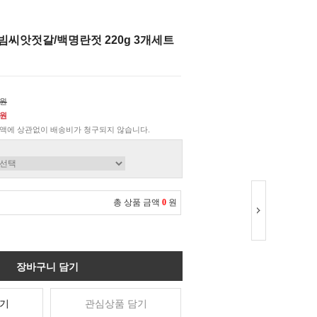
빔씨앗젓갈/백명란젓 220g 3개세트
0원
0원
액에 상관없이 배송비가 청구되지 않습니다.
총 상품 금액
0
원
장바구니 담기
기
관심상품 담기