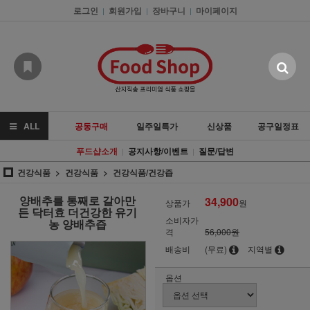
로그인
회원가입
장바구니
마이페이지
|
|
|
ALL
공동구매
일주일특가
신상품
공구일정표
푸드샵소개
공지사항/이벤트
질문/답변
|
|
건강식품
건강식품
건강식품/건강즙
양배추를 통째로 갈아만
34,900
상품가
원
든 닥터효 더건강한 유기
소비자가
농 양배추즙
격
56,000원
배송비
(무료)
지역별
옵션