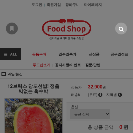
로그인
회원가입
장바구니
마이페이지
|
|
|
ALL
공동구매
일주일특가
신상품
공구일정표
푸드샵소개
공지사항/이벤트
질문/답변
|
|
과일/농산
12브릭스 당도선별! 정읍
32,900
상품가
원
씨없는 흑수박
배송비
(무료)
지역별
옵션
0
원
총 상품 금액