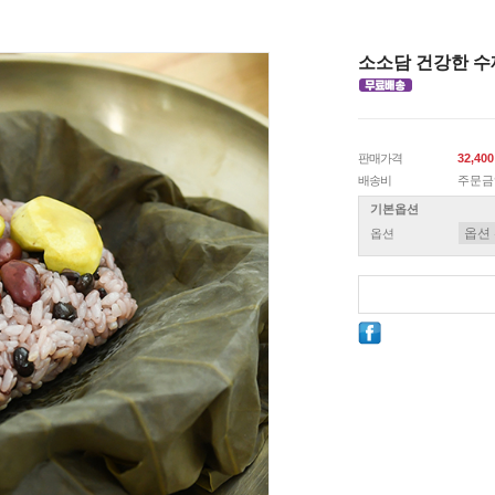
소소담 건강한 수제
판매가격
32,40
배송비
주문금
기본옵션
옵션