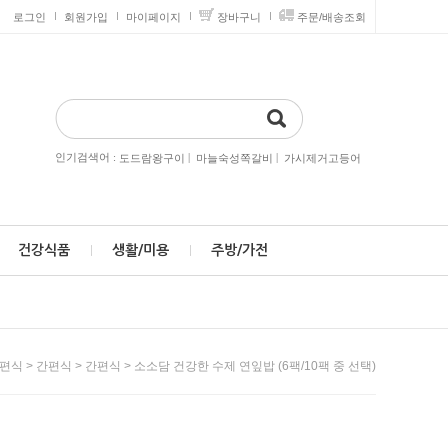
로그인
회원가입
마이페이지
장바구니
주문/배송조회
인기검색어 :
|
|
도드람왕구이
마늘숙성쪽갈비
가시제거고등어
건강식품
생활/미용
주방/가전
>
>
> 소소담 건강한 수제 연잎밥 (6팩/10팩 중 선택)
간편식
간편식
간편식