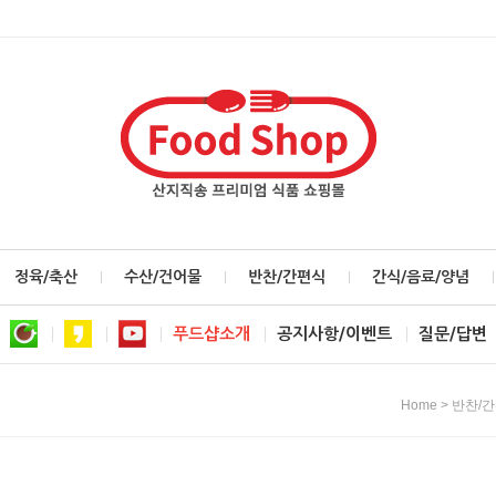
정육/축산
수산/건어물
반찬/간편식
간식/음료/양념
푸드샵소개
공지사항/이벤트
질문/답변
>
Home
반찬/