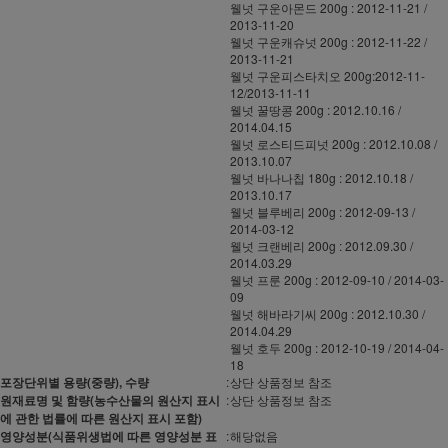
웰넛 구운아몬드 200g : 2012-11-21 /
2013-11-20
웰넛 구운캐슈넛 200g : 2012-11-22 /
2013-11-21
웰넛 구운피스타치오 200g:2012-11-
12/2013-11-11
웰넛 꿀땅콩 200g : 2012.10.16 /
2014.04.15
웰넛 로스티드피넛 200g : 2012.10.08 /
2013.10.07
웰넛 바나나칩 180g : 2012.10.18 /
2013.10.17
웰넛 블루베리 200g : 2012-09-13 /
2014-03-12
웰넛 크랜베리 200g : 2012.09.30 /
2014.03.29
웰넛 프룬 200g : 2012-09-10 / 2014-03-
09
웰넛 해바라기씨 200g : 2012.10.30 /
2014.04.29
웰넛 호두 200g : 2012-10-19 / 2014-04-
18
포장단위별 용량(중량), 수량
:
상단 상품정보 참조
원재료명 및 함량(농수산물의 원산지 표시
:
상단 상품정보 참조
에 관한 법률에 따른 원산지 표시 포함)
영양성분(식품위생법에 따른 영양성분 표
:
해당없음