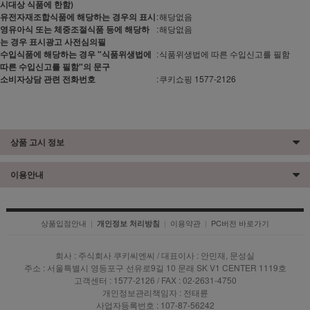
시대상 식품에 한함)
유전자재조합식품에 해당하는 경우의 표시
:
해당없음
영유아식 또는 체중조절식품 등에 해당하
:
해당없음
는 경우 표시광고 사전심의필
수입식품에 해당하는 경우 "식품위생법에
:
식품위생법에 따른 수입신고를 필함
따른 수입신고를 필함"의 문구
소비자상담 관련 전화번호
:
쿠키쇼핑 1577-2126
상품 고시 정보
이용안내
상품입점안내
|
|
이용약관
|
PC버전 바로가기
개인정보 처리방침
회사 : 주식회사 쿠키씨엔씨 / 대표이사 : 안민재, 문성실
주소 : 서울특별시 영등포구 선유로9길 10 문래 SK V1 CENTER 1119호
고객센터 : 1577-2126 / FAX : 02-2631-4750
개인정보관리책임자 : 전태륜
사업자등록번호 : 107-87-56242