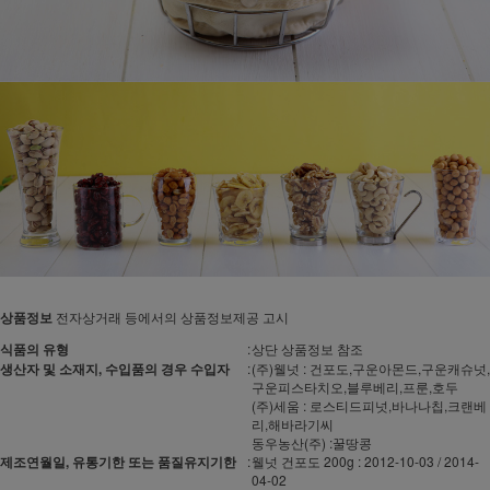
상품정보
전자상거래 등에서의 상품정보제공 고시
식품의 유형
:
상단 상품정보 참조
생산자 및 소재지, 수입품의 경우 수입자
:
(주)웰넛 : 건포도,구운아몬드,구운캐슈넛,
구운피스타치오,블루베리,프룬,호두
(주)세움 : 로스티드피넛,바나나칩,크랜베
리,해바라기씨
동우농산(주) :꿀땅콩
제조연월일, 유통기한 또는 품질유지기한
:
웰넛 건포도 200g : 2012-10-03 / 2014-
04-02