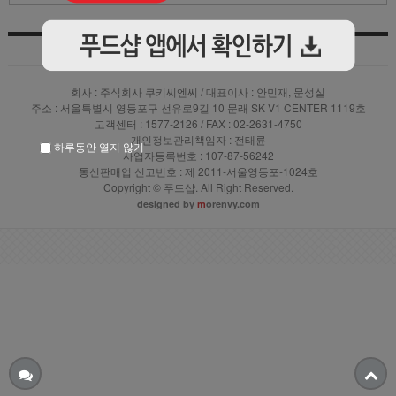
상품입점안내
|
|
이용약관
|
PC버전 바로가기
개인정보 처리방침
회사 : 주식회사 쿠키씨엔씨 / 대표이사 : 안민재, 문성실
주소 : 서울특별시 영등포구 선유로9길 10 문래 SK V1 CENTER 1119호
고객센터 : 1577-2126 / FAX : 02-2631-4750
개인정보관리책임자 : 전태륜
하루동안 열지 않기
사업자등록번호 : 107-87-56242
통신판매업 신고번호 : 제 2011-서울영등포-1024호
Copyright © 푸드샵. All Right Reserved.
designed by
m
orenvy.com