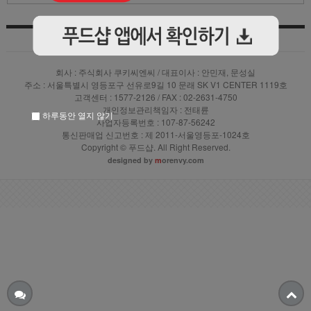
상품입점안내
|
|
이용약관
|
PC버전 바로가기
개인정보 처리방침
회사 : 주식회사 쿠키씨엔씨 / 대표이사 : 안민재, 문성실
주소 : 서울특별시 영등포구 선유로9길 10 문래 SK V1 CENTER 1119호
고객센터 : 1577-2126 / FAX : 02-2631-4750
개인정보관리책임자 : 전태륜
하루동안 열지 않기
사업자등록번호 : 107-87-56242
통신판매업 신고번호 : 제 2011-서울영등포-1024호
Copyright © 푸드샵. All Right Reserved.
designed by
m
orenvy.com