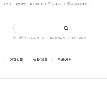
로그인
회원가입
마이페이지
장바구니
주문/배송조회
인기검색어 :
|
|
도드람왕구이
마늘숙성쪽갈비
가시제거고등어
건강식품
생활/미용
주방/가전