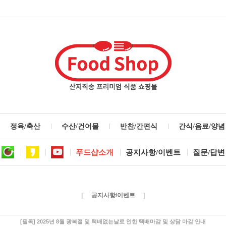
정육/축산
수산/건어물
반찬/간편식
간식/음료/양념
푸드샵소개
공지사항/이벤트
질문/답변
[
]
공지사항/이벤트
[필독] 2025년 8월 광복절 및 택배없는날로 인한 택배마감 및 상담 마감 안내