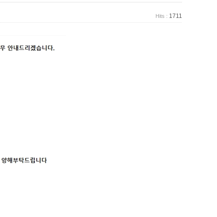
1711
Hits :