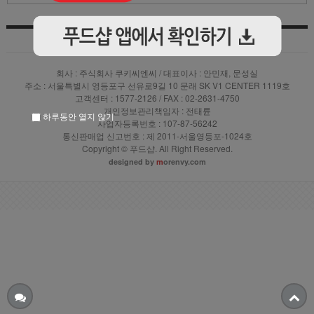
상품입점안내
|
|
이용약관
|
PC버전 바로가기
개인정보 처리방침
회사 : 주식회사 쿠키씨엔씨 / 대표이사 : 안민재, 문성실
주소 : 서울특별시 영등포구 선유로9길 10 문래 SK V1 CENTER 1119호
고객센터 : 1577-2126 / FAX : 02-2631-4750
개인정보관리책임자 : 전태륜
하루동안 열지 않기
사업자등록번호 : 107-87-56242
통신판매업 신고번호 : 제 2011-서울영등포-1024호
Copyright © 푸드샵. All Right Reserved.
designed by
m
orenvy.com