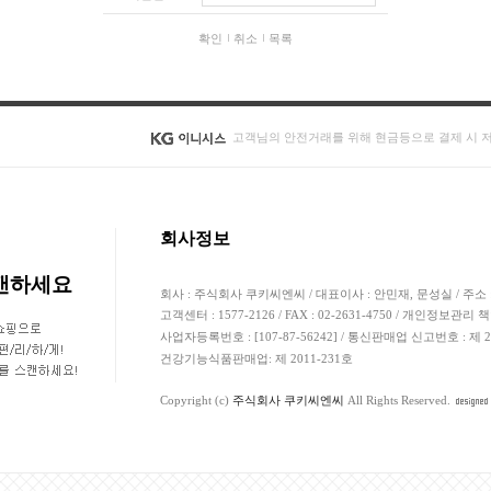
확인
취소
목록
고객님의 안전거래를 위해 현금등으로 결제 시 
회사정보
스캔하세요
회사 : 주식회사 쿠키씨엔씨 / 대표이사 : 안민재, 문성실 / 주소 
고객센터 : 1577-2126 / FAX : 02-2631-4750 / 개인정보관리 
사업자등록번호 : [107-87-56242] / 통신판매업 신고번호 : 제
건강기능식품판매업: 제 2011-231호
Copyright (c)
주식회사 쿠키씨엔씨
All Rights Reserved.