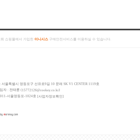
저희 쇼핑몰에서 가입한
이니시스
구매안전서비스를 이용하실 수 있습니다.
: 서울특별시 영등포구 선유로9길 10 문래 SK V1 CENTER 1119호
책임자 : 전태륜 (
)
15772126@cookey.co.kr
 2011-서울영등포-1024호
[사업자정보확인]