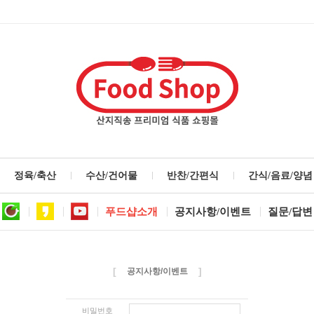
정육/축산
수산/건어물
반찬/간편식
간식/음료/양념
푸드샵소개
공지사항/이벤트
질문/답변
[
]
공지사항/이벤트
비밀번호