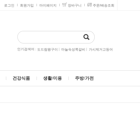
로그인
회원가입
마이페이지
장바구니
주문/배송조회
인기검색어 :
|
|
도드람왕구이
마늘숙성쪽갈비
가시제거고등어
건강식품
생활/미용
주방/가전