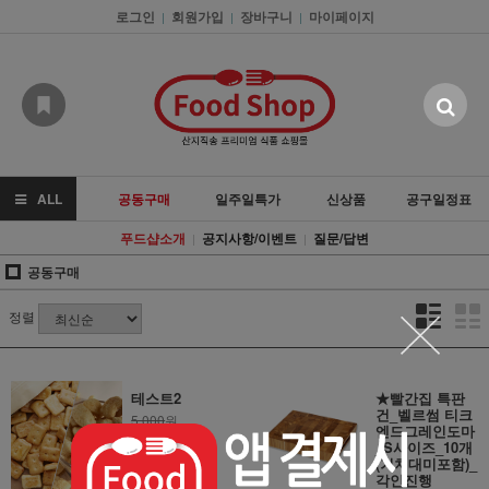
로그인
회원가입
장바구니
마이페이지
|
|
|
ALL
공동구매
일주일특가
신상품
공구일정표
푸드샵소개
공지사항/이벤트
질문/답변
|
|
공동구매
정렬
테스트2
★빨간집 특판
건_벨르썸 티크
5,000
원
엔드그레인도마
10,000원
_S사이즈_10개
(거치대미포함)_
각인진행