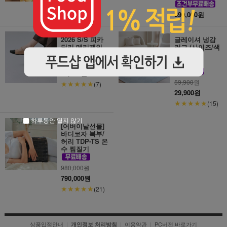
690,000원
2026 S/S 피카
글레이셔 냉감
딜리 메리제인
러그 (사이즈/색
플랫슈즈
상 선택)
95,900원
59,900
원
★★★★★
(7)
29,900원
★★★★★
(15)
하루동안 열지 않기
[어버이날선물]
바디코자 복부/
허리 TDP-TS 온
수 찜질기
980,000
원
790,000원
★★★★★
(21)
상품입점안내
|
|
이용약관
|
PC버전 바로가기
개인정보 처리방침