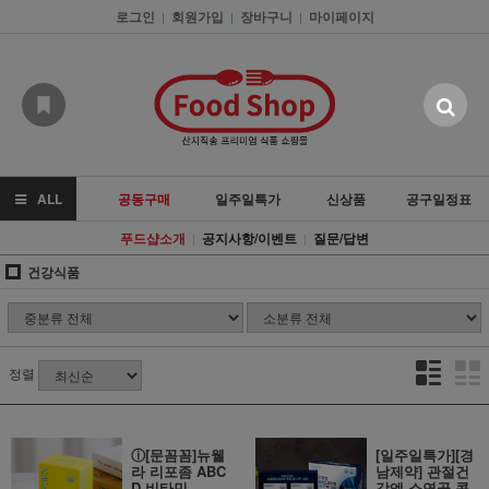
로그인
회원가입
장바구니
마이페이지
|
|
|
ALL
공동구매
일주일특가
신상품
공구일정표
푸드샵소개
공지사항/이벤트
질문/답변
|
|
건강식품
정렬
ⓘ[문꼼꼼]뉴웰
[일주일특가][경
라 리포좀 ABC
남제약] 관절건
D 비타민
강엔 소연골 콘