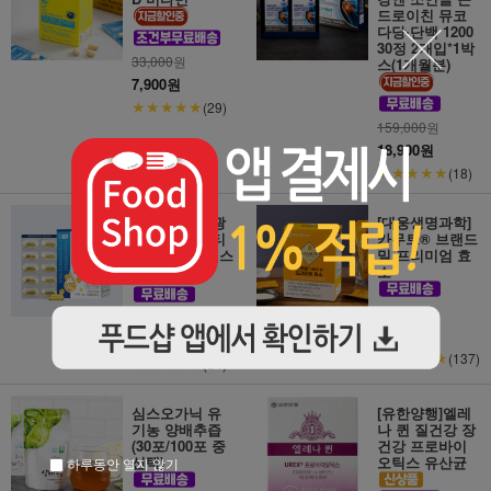
드로이친 뮤코
다당∙단백 1200
30정 2개입*1박
33,000
원
스(1개월분)
7,900원
★★★★★
(29)
159,000
원
18,900원
★★★★★
(18)
[일주일특가]광
[대웅생명과학]
동 초임계 알티
카무트® 브랜드
지 오메가3 맥스
밀 프리미엄 효
소
40,000
원
35,000
원
16,900원
17,900원
★★★★★
(137)
★★★★★
(34)
심스오가닉 유
[유한양행]엘레
기농 양배추즙
나 퀸 질건강 장
(30포/100포 중
건강 프로바이
선택)
오틱스 유산균
하루동안 열지 않기