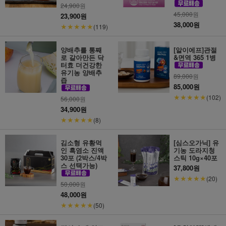
24,900
원
45,000
원
23,900원
38,000원
★★★★★
(119)
양배추를 통째
[알이에프]관절
로 갈아만든 닥
&면역 365 1병
터효 더건강한
유기농 양배추
89,000
원
즙
85,000원
★★★★★
(102)
56,000
원
34,900원
★★★★★
(8)
김소형 유황먹
[심스오가닉] 유
인 흑염소 진액
기농 도라지청
30포 (2박스/4박
스틱 10g×40포
스 선택가능)
37,800원
★★★★★
(20)
50,000
원
48,000원
★★★★★
(50)