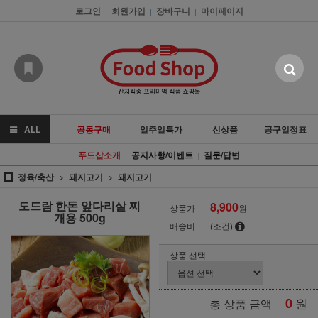
로그인
회원가입
장바구니
마이페이지
|
|
|
ALL
공동구매
일주일특가
신상품
공구일정표
푸드샵소개
공지사항/이벤트
질문/답변
|
|
정육/축산
돼지고기
돼지고기
도드람 한돈 앞다리살 찌
8,900
상품가
원
개용 500g
배송비
(조건)
상품 선택
0
원
총 상품 금액