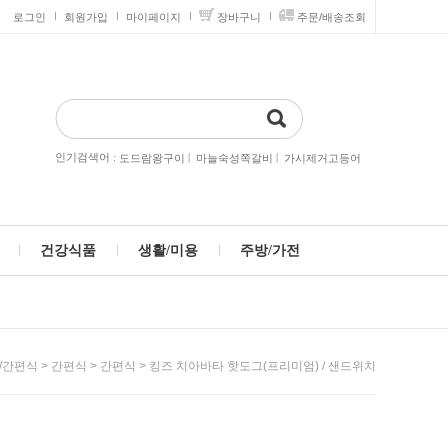
로그인
회원가입
마이페이지
장바구니
주문/배송조회
인기검색어 :
|
|
도드람왕구이
마늘숙성쪽갈비
가시제거고등어
건강식품
생활/미용
주방/가전
>
>
> 킹즈 치아바타 핫도그(프리미엄) / 샌드위치
/간편식
간편식
간편식