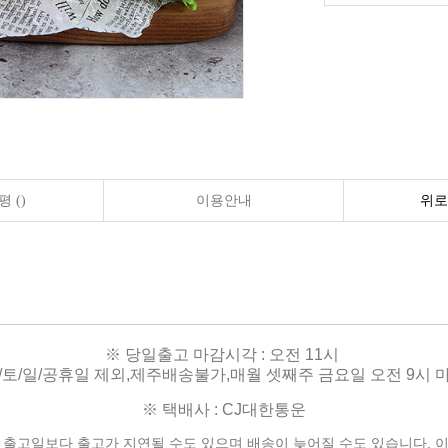
 ()
이용안내
위로
※ 당일출고 마감시각 : 오전 11시
금/토/일/공휴일 제외,제주배송불가,
매월 셋째주 금요일 오전 9시 마
※ 택배사 : CJ대한통운
된 출고일보다
출고가 지연될 수도 있으며
배송이 늦어질 수도 있습니다.
이