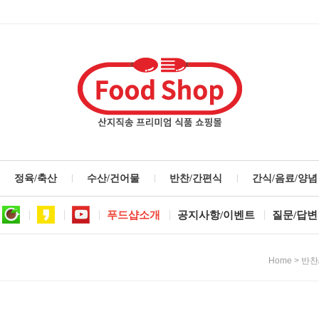
정육/축산
수산/건어물
반찬/간편식
간식/음료/양념
푸드샵소개
공지사항/이벤트
질문/답변
>
Home
반찬