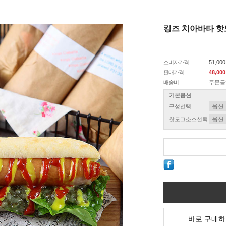
킹즈 치아바타 핫
소비자가격
51,00
판매가격
48,00
배송비
주문금
기본옵션
구성선택
핫도그소스선택
바로 구매하