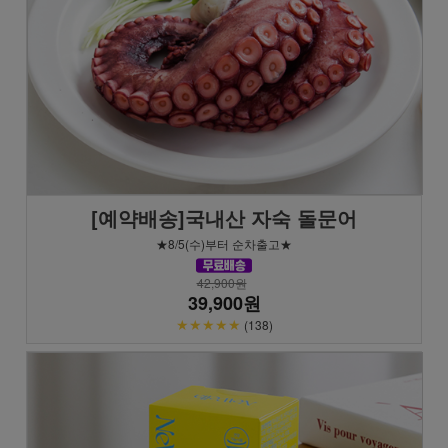
[예약배송]국내산 자숙 돌문어
★8/5(수)부터 순차출고★
42,900원
39,900원
★★★★★
(138)