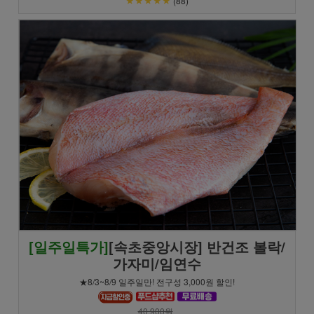
(88)
[일주일특가]
[속초중앙시장] 반건조 볼락/
가자미/임연수
★8/3~8/9 일주일만! 전구성 3,000원 할인!
40,900원