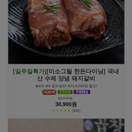
[일주일특가]
[미소그릴 한돈다이닝] 국내
산 수제 양념 돼지갈비
★8/3~8/9 일주일만! 최대 6,000원 할인!
33,900원
30,900원
★★★★★
(300)