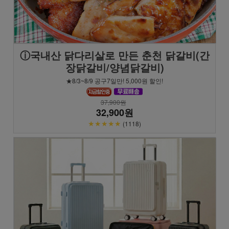
ⓘ국내산 닭다리살로 만든 춘천 닭갈비(간
장닭갈비/양념닭갈비)
★8/3~8/9 공구7일만! 5,000원 할인!
37,900원
32,900원
★★★★★
(1118)