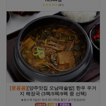
★★★★★
(41)
[문꼼꼼]
[양주맛집 오남매솥밥] 한우 우거
지 해장국 (3팩/5팩/9팩 중 선택)
★화수목 3일만! 최대 20,100원 할인! 공구한정판매!