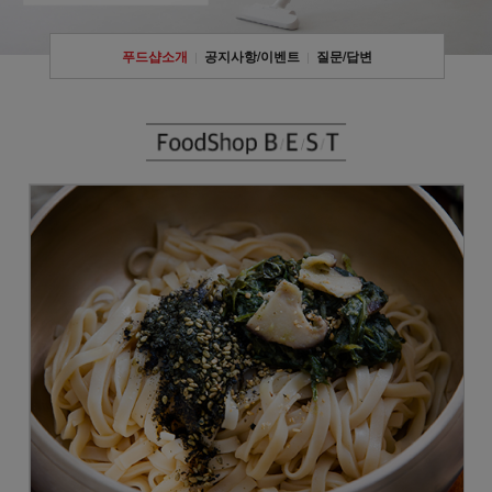
푸드샵소개
공지사항/이벤트
질문/답변
|
|