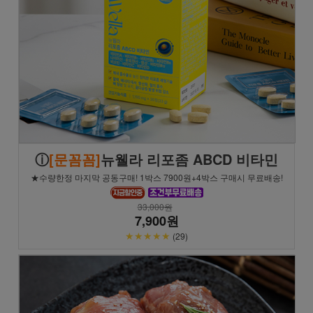
ⓘ
[문꼼꼼]
뉴웰라 리포좀 ABCD 비타민
★수량한정 마지막 공동구매! 1박스 7900원+4박스 구매시 무료배송!
33,000원
7,900원
★★★★★
(29)