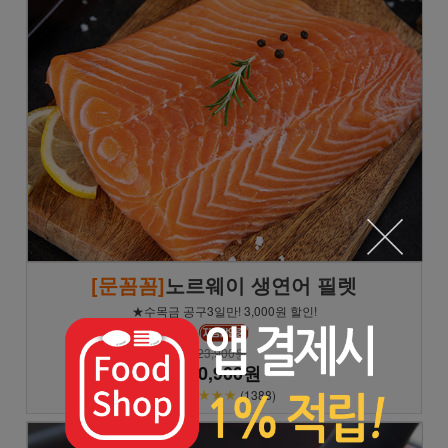
[문꼼꼼]
노르웨이 생연어 필렛
★수목금 공구3일만! 3,000원 할인!
23,900원
20,900원
★★★★★
(1388)