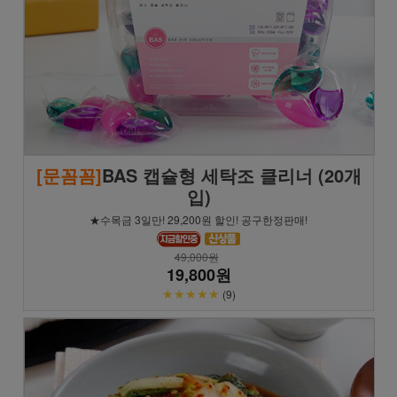
[문꼼꼼]
BAS 캡슐형 세탁조 클리너 (20개
입)
★수목금 3일만! 29,200원 할인! 공구한정판매!
49,000원
19,800원
★★★★★
(9)