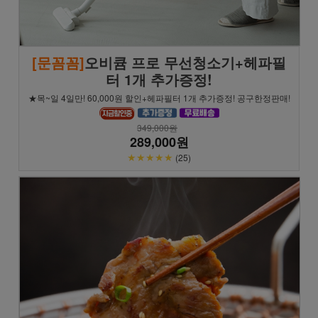
[문꼼꼼]
오비큠 프로 무선청소기+헤파필
터 1개 추가증정!
★목~일 4일만! 60,000원 할인+헤파필터 1개 추가증정! 공구한정판매!
349,000원
289,000원
★★★★★
(25)