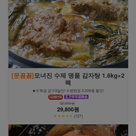
[문꼼꼼]
모녀진 수제 명품 감자탕 1.6kg×2
팩
★수목금 공구3일만! 수량한정 3,000원 할인!
32,800원
29,800원
★★★★★
(727)