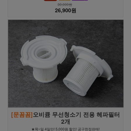
30,000원
26,900원
[문꼼꼼]
오비큠 무선청소기 전용 헤파필터
2개
★목~일 4일만! 5,000원 할인! 공구한정판매!