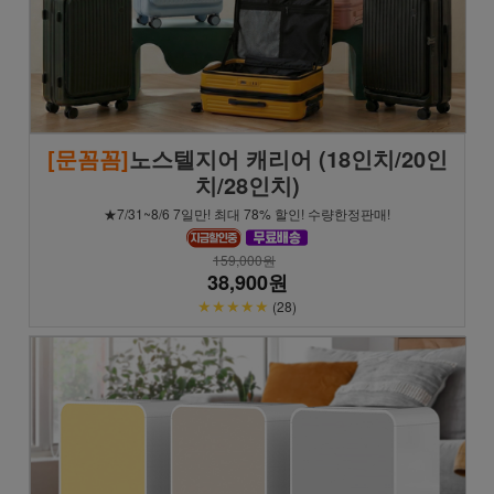
[문꼼꼼]
노스텔지어 캐리어 (18인치/20인
치/28인치)
★7/31~8/6 7일만! 최대 78% 할인! 수량한정판매!
159,000원
38,900원
★★★★★
(28)