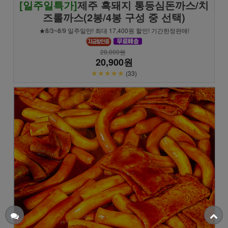
[일주일특가]
제주 흑돼지 통등심돈까스/치
즈롤까스(2봉/4봉 구성 중 선택)
★8/3~8/9 일주일만! 최대 17,400원 할인! 기간한정판매!
28,000원
20,900원
★★★★★
(33)