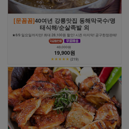
[문꼼꼼]
40여년 강릉맛집 동해막국수/명
태식해/순살족발 외
★8/9 일요일까지만! 최대 28,100원 할인! 시즌 마지막! 공구한정판매!
48,000원
19,900원
★★★★★
(219)