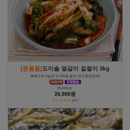
[문꼼꼼]
도미솔 얼갈이 겉절이 3kg
★화수목 3일만! 2,100원 할인! 공구한정판매!
29,000원
26,900원
★★★★★
(41)