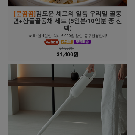
[문꼼꼼]
김도윤 셰프의 일품 우리밀 골동
면+산들골동채 세트 (5인분/10인분 중 선
택)
★목~일 4일만! 최대 6,000원 할인! 공구한정판매!
34,900원
31,400원