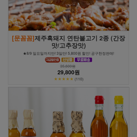
[문꼼꼼]
제주흑돼지 연탄불고기 2종 (간장
맛/고추장맛)
★8/9 일요일까지만! 3일만! 5,800원 할인! 공구한정판매!
35,600원
29,800원
★★★★★
(110)