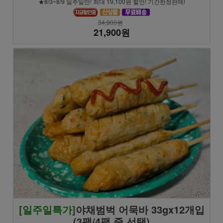
★8/3~8/9 일주일만! 최대 19,100원 할인! 기간한정판매!
34,900원
21,900원
[일주일특가]
야채범벅 어묵바 33gx12개입
(3팩/4팩 중 선택)