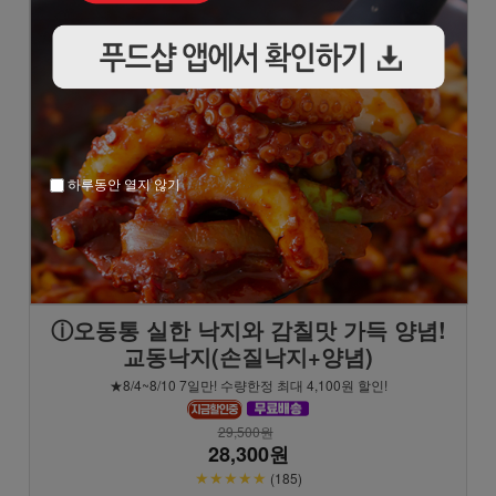
하루동안 열지 않기
ⓘ오동통 실한 낙지와 감칠맛 가득 양념!
교동낙지(손질낙지+양념)
★8/4~8/10 7일만! 수량한정 최대 4,100원 할인!
29,500원
28,300원
★★★★★
(185)