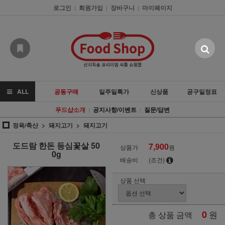
로그인
회원가입
장바구니
마이페이지
|
|
|
ALL
공동구매
일주일특가
신상품
공구일정표
푸드샵소개
공지사항/이벤트
질문/답변
|
|
정육/축산
돼지고기
돼지고기
도드람 한돈 등심꽃살 50
7,900
상품가
원
0g
배송비
(조건)
상품 선택
0
원
총 상품 금액