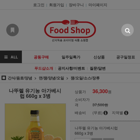
로그인
회원가입
장바구니
마이페이지
|
|
|
ALL
공동구매
일주일특가
신상품
공구일정표
푸드샵소개
공지사항/이벤트
질문/답변
|
|
간식/음료/양념
면/잼/양념/오일
잼/오일/소스/장류
나뚜렐 유기농 아가베시
36,300
상품가
원
럽 660g x 3병
소비자가
격
37,500원
배송비
(무료)
지역별
나뚜렐 유기농 아가베시럽
660g x 3병