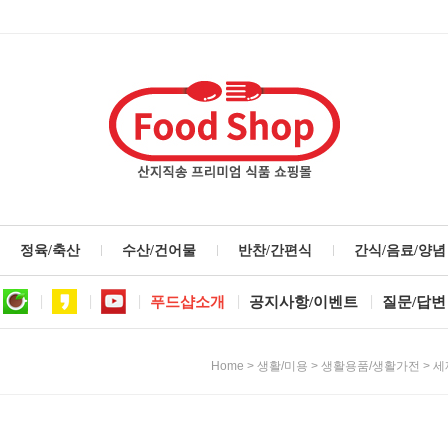
정육/축산
수산/건어물
반찬/간편식
간식/음료/양념
푸드샵소개
공지사항/이벤트
질문/답변
>
>
>
Home
생활/미용
생활용품/생활가전
세