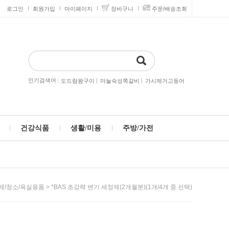
로그인
회원가입
마이페이지
장바구니
주문/배송조회
인기검색어 :
|
|
도드람왕구이
마늘숙성쪽갈비
가시제거고등어
건강식품
생활/미용
주방/가전
> *BAS 초강력 변기 세정제(2개월분)(1개/4개 중 선택)
제/청소/욕실용품