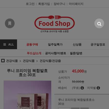
로그인
회원가입
장바구니
마이페이지
|
|
|
ALL
공동구매
일주일특가
신상품
공구일정표
푸드샵소개
공지사항/이벤트
질문/답변
|
|
건강식품
건강식품
건강식품/건강즙
루니 프리미엄 복합발효
45,000
상품가
원
효소 30포
소비자가
격
50,000원
배송비
(무료)
지역별
루니 프리미엄 복합발효효소
30포