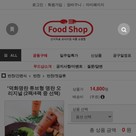
로그인
회원가입
장바구니
마이페이지
|
|
|
ALL
공동구매
일주일특가
신상품
공구일정표
푸드샵소개
공지사항/이벤트
질문/답변
|
|
반찬/간편식
반찬
반찬/젓갈류
*덕화명란 튜브형 명란 오
14,800
상품가
원
리지널 (2팩/4팩 중 선택)
배송비
(무료)
상품 선택
0
원
총 상품 금액