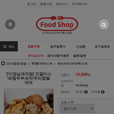
로그인
회원가입
장바구니
마이페이지
|
|
|
ALL
공동구매
일주일특가
신상품
공구일정표
푸드샵소개
공지사항/이벤트
질문/답변
|
|
간식/음료/양념
떡/빵/과자/스낵
베이커리/과자/떡/스낵
*[이장님과자점] 인절미스
15,000
상품가
원
낵/참두부과자/우리찹쌀
소비자가
약과
격
16,500원
배송비
(무료)
지역별
상품 선택