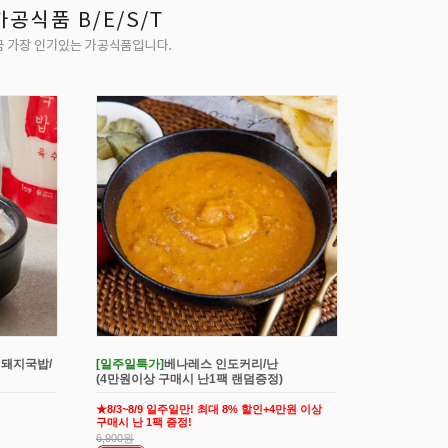
 돼지국밥/
[일주일특가]
베나레스 인도커리/난
(4만원이상 구매시 난1팩 랜덤증정)
★8/3~8/9 일주일만! 최대 8% 할인+4만원 이상
구매시 난 1팩 증정!
6,900원