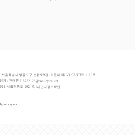
저희 쇼핑몰에서 가입한
이니시스
구매안전서비스를 이용하실 수 있습니다.
: 서울특별시 영등포구 선유로9길 10 문래 SK V1 CENTER 1119호
책임자 : 전태륜 (
)
15772126@cookey.co.kr
 2011-서울영등포-1024호
[사업자정보확인]