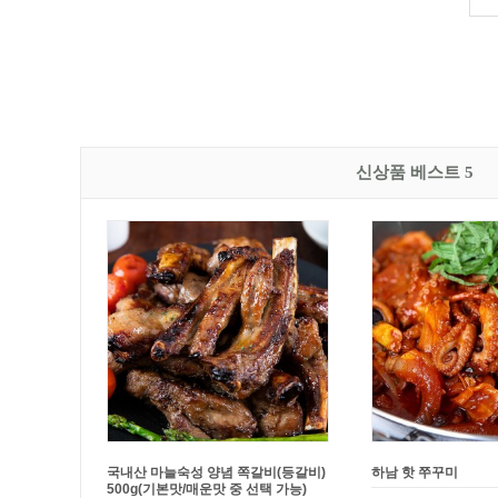
신상품 베스트 5
[문꼼꼼]
BAS 캡슐형 세탁조 클리너
[문꼼꼼]
제주흑돼지 
(20개입)
(간장맛/고추장맛)