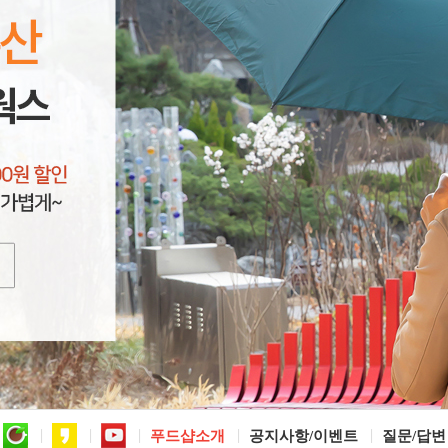
푸드샵소개
공지사항/이벤트
질문/답변