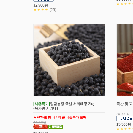
★★★★
32,500원
★★★★
(25)
[시즌특가]
양달농장 국산 서리태콩 2kg
국산 햇 고
(속파란 서리태)
20,000원
★2025년 햇 서리태콩 시즌특가 판매!
32,000원
15,500원
★★★★