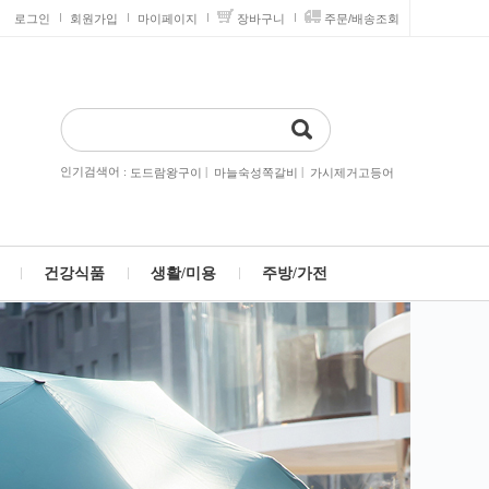
로그인
회원가입
마이페이지
장바구니
주문/배송조회
인기검색어 :
|
|
도드람왕구이
마늘숙성쪽갈비
가시제거고등어
건강식품
생활/미용
주방/가전