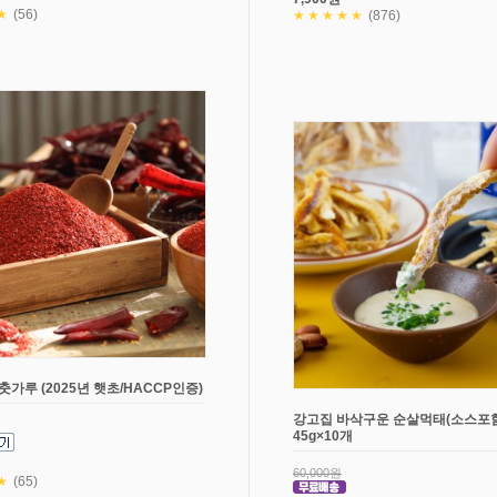
★
(56)
★★★★★
(876)
춧가루 (2025년 햇초/HACCP인증)
강고집 바삭구운 순살먹태(소스포함
45g×10개
60,000원
★
(65)