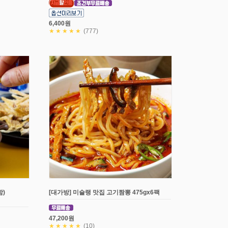
6,400원
★★★★★
(777)
)
[대가방] 미슐랭 맛집 고기짬뽕 475gx6팩
47,200원
★★★★★
(10)