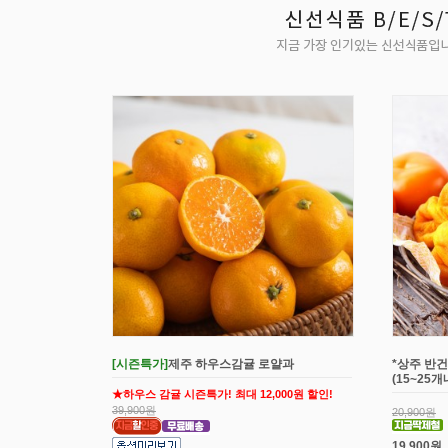
[시즌특가]
제주 하우스감귤 로얄과
*상주 반건
(15~25
★하우스 감귤 시즌특가! 최대 12,000원 할인!
39,900원
20,900원
19,900원