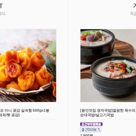
조 미니 곶감 실속형 600gx1봉
[용인맛집 경자국밥]깔끔한 육수의
개내외/햇 곶감)
순대국밥/살고기국밥
7,900원