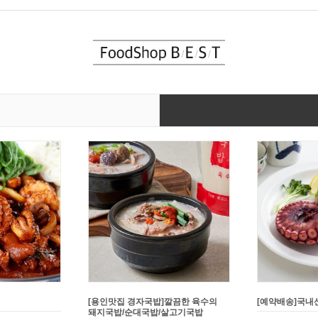
연탄불고기 2종
[배꼽집]수요미식회 한우 안동국밥
[강고집] 바삭한
쥐포튀김