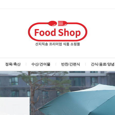
정육/축산
수산/건어물
반찬/간편식
간식/음료/양념