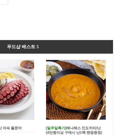
푸드샵 베스트 5
 쌀가루를 입힌 쌀바삭
가시제거 국내산 순살고등어