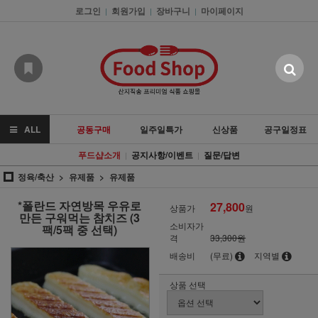
로그인
회원가입
장바구니
마이페이지
|
|
|
ALL
공동구매
일주일특가
신상품
공구일정표
푸드샵소개
공지사항/이벤트
질문/답변
|
|
정육/축산
유제품
유제품
*폴란드 자연방목 우유로
27,800
상품가
원
만든 구워먹는 참치즈 (3
소비자가
팩/5팩 중 선택)
격
33,300원
배송비
(무료)
지역별
상품 선택