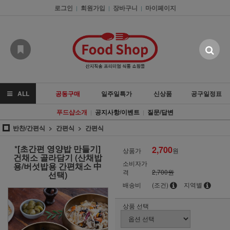
로그인
회원가입
장바구니
마이페이지
|
|
|
ALL
공동구매
일주일특가
신상품
공구일정표
푸드샵소개
공지사항/이벤트
질문/답변
|
|
반찬/간편식
간편식
간편식
*[초간편 영양밥 만들기]
2,700
상품가
원
건채소 골라담기 (산채밥
소비자가
용/버섯밥용 간편채소 中
격
2,700원
선택)
배송비
(조건)
지역별
상품 선택