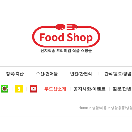
정육/축산
수산/건어물
반찬/간편식
간식/음료/양념
푸드샵소개
공지사항/이벤트
질문/답변
>
>
Home
생활/미용
생활용품/생