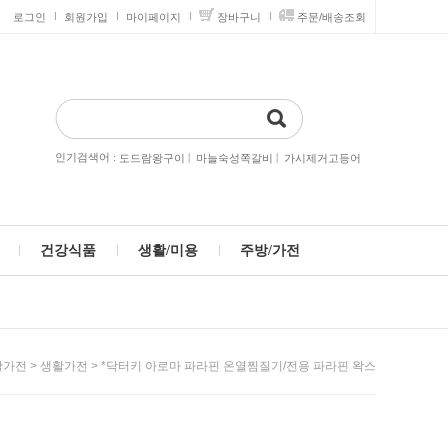
로그인
회원가입
마이페이지
장바구니
주문/배송조회
인기검색어 :
|
|
도드람왕구이
마늘숙성쪽갈비
가시제거고등어
건강식품
생활/미용
주방/가전
>
> *닥터키 아로마 파라핀 온열찜질기/전용 파라핀 왁스
활가전
생활가전