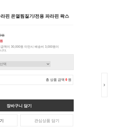
파라핀 온열찜질기/전용 파라핀 왁스
00원
0원
금액이 30,000원 미만시 배송비 3,000원이
니다.
총 상품 금액
0
원
장바구니 담기
기
관심상품 담기