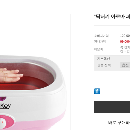
*닥터키 아로마 
소비자가격
129,0
판매가격
99,00
총 결제
배송비
청구됩
기본옵션
상품 선택
바로 구매하