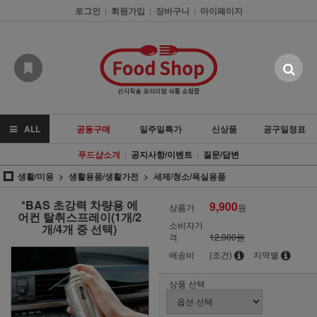
로그인
회원가입
장바구니
마이페이지
|
|
|
ALL
공동구매
일주일특가
신상품
공구일정표
푸드샵소개
공지사항/이벤트
질문/답변
|
|
생활/미용
생활용품/생활가전
세제/청소/욕실용품
*BAS 초강력 차량용 에
9,900
상품가
원
어컨 탈취스프레이(1개/2
소비자가
개/4개 중 선택)
격
12,000원
배송비
(조건)
지역별
상품 선택