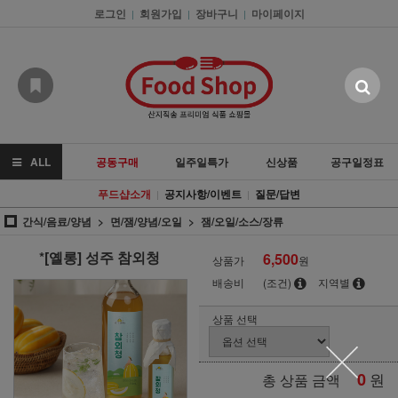
로그인
회원가입
장바구니
마이페이지
|
|
|
ALL
공동구매
일주일특가
신상품
공구일정표
푸드샵소개
공지사항/이벤트
질문/답변
|
|
간식/음료/양념
면/잼/양념/오일
잼/오일/소스/장류
*[옐롱] 성주 참외청
6,500
상품가
원
배송비
(조건)
지역별
상품 선택
0
원
총 상품 금액