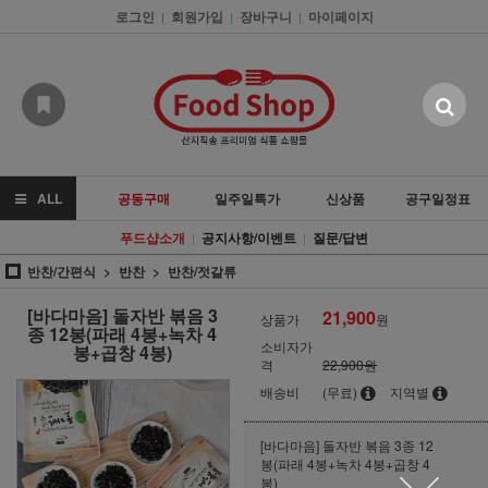
로그인
회원가입
장바구니
마이페이지
|
|
|
ALL
공동구매
일주일특가
신상품
공구일정표
푸드샵소개
공지사항/이벤트
질문/답변
|
|
반찬/간편식
반찬
반찬/젓갈류
[바다마음] 돌자반 볶음 3
21,900
상품가
원
종 12봉(파래 4봉+녹차 4
소비자가
봉+곱창 4봉)
격
22,900원
배송비
(무료)
지역별
[바다마음] 돌자반 볶음 3종 12
봉(파래 4봉+녹차 4봉+곱창 4
봉)