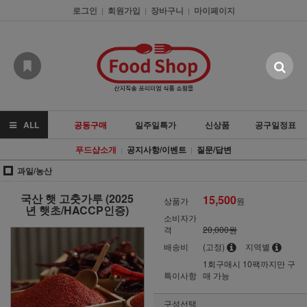
로그인
회원가입
장바구니
마이페이지
|
|
|
ALL
공동구매
일주일특가
신상품
공구일정표
푸드샵소개
공지사항/이벤트
질문/답변
|
|
과일/농산
국산 햇 고춧가루 (2025
15,500
상품가
원
년 햇초/HACCP인증)
소비자가
격
20,000원
배송비
(고정)
지역별
1회구매시 10팩까지만 구
특이사항
매 가능
구성선택