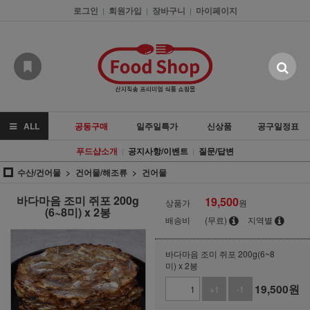
로그인
회원가입
장바구니
마이페이지
|
|
|
ALL
공동구매
일주일특가
신상품
공구일정표
푸드샵소개
공지사항/이벤트
질문/답변
|
|
수산/건어물
건어물/해조류
건어물
바다마음 조미 쥐포 200g
19,500
상품가
원
(6~8미) x 2봉
배송비
(무료)
지역별
바다마음 조미 쥐포 200g(6~8
미) x 2봉
19,500
원
+1
-1