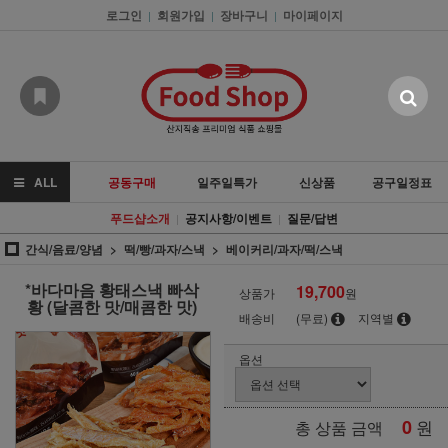
로그인
회원가입
장바구니
마이페이지
|
|
|
ALL
공동구매
일주일특가
신상품
공구일정표
푸드샵소개
공지사항/이벤트
질문/답변
|
|
간식/음료/양념
떡/빵/과자/스낵
베이커리/과자/떡/스낵
*바다마음 황태스낵 빠삭
19,700
상품가
원
황 (달콤한 맛/매콤한 맛)
배송비
(무료)
지역별
옵션
0
원
총 상품 금액