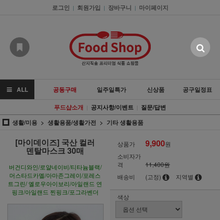
로그인
회원가입
장바구니
마이페이지
|
|
|
ALL
공동구매
일주일특가
신상품
공구일정표
푸드샵소개
공지사항/이벤트
질문/답변
|
|
생활/미용
생활용품/생활가전
기타 생활용품
[마이데이즈] 국산 컬러
9,900
상품가
원
덴탈마스크 30매
소비자가
격
11,400원
버건디와인/로얄네이비/티타늄블랙/
머스타드카멜/아마존그레이/포레스
배송비
(고정)
지역별
트그린/ 옐로우아이보리/아일랜드 연
핑크/아일랜드 찐핑크/포그라벤더
색상